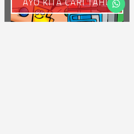
AYO KITA CARI TAHU
BERITA TERKINI
Raih Predikat PROSPER A PT Bhimasena Power Indonesia
Sabet Penghargaan Diamond Category Most Strategic
Enterprise in Regulatory Compliance pada ajang IRCA
2026
Selengkapnya
Gandeng Bhimasena Power, CDK IV - DLHK Jateng Gelar
Diklat Pembentukan Kader Konservasi Alam di Batang