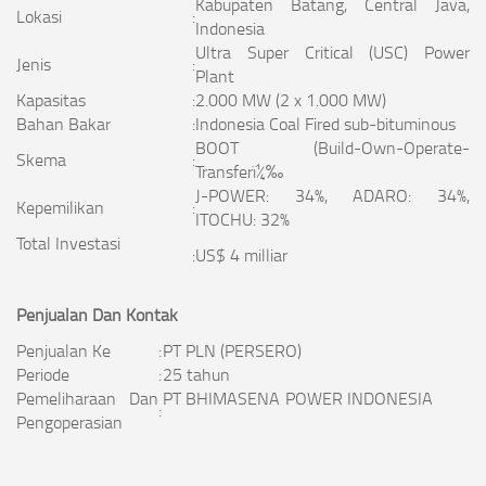
Kabupaten Batang, Central Java,
Lokasi
:
Indonesia
Ultra Super Critical (USC) Power
Jenis
:
Plant
Kapasitas
:
2.000 MW (2 x 1.000 MW)
Bahan Bakar
:
Indonesia Coal Fired sub-bituminous
BOOT (Build-Own-Operate-
Skema
:
Transferï¼‰
J-POWER: 34%, ADARO: 34%,
Kepemilikan
:
ITOCHU: 32%
Total Investasi
:
US$ 4 milliar
Penjualan Dan Kontak
Penjualan Ke
:
PT PLN (PERSERO)
Periode
:
25 tahun
Pemeliharaan Dan
PT BHIMASENA POWER INDONESIA
:
Pengoperasian