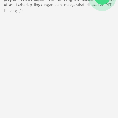
effect terhadap lingkungan dan masyarakat di sekitar PLTU
Batang. (*)
APA ITU PLTU?
AYO KITA CARI TAHU
BERITA TERKINI
Raih Predikat PROSPER A PT Bhimasena Power Indonesia
Sabet Penghargaan Diamond Category Most Strategic