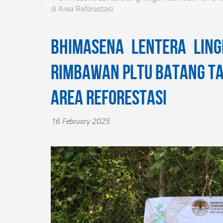
di Area Reforestasi
Bhimasena Lentera Ling
Rimbawan PLTU Batang Ta
Area Reforestasi
16 February 2025