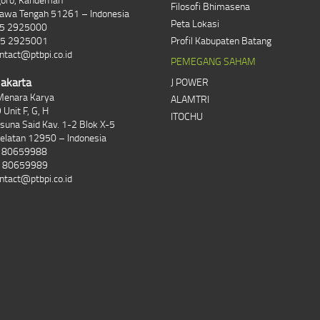
Filosofi Bhimasena
Jawa Tengah 51261 – Indonesia
Peta Lokasi
85 2925000
85 2925001
Profil Kabupaten Batang
ntact@ptbpi.co.id
PEMEGANG SAHAM
Jakarta
J POWER
Menara Karya
ALAMTRI
 Unit F, G, H
ITOCHU
asuna Said Kav. 1-2 Blok X-5
Selatan 12950 – Indonesia
1 80659988
1 80659989
ntact@ptbpi.co.id