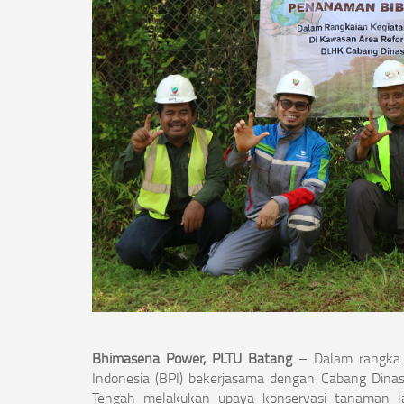
Bhimasena Power, PLTU Batang
– Dalam rangka 
Indonesia (BPI) bekerjasama dengan Cabang Dinas
Tengah melakukan upaya konservasi tanaman lan