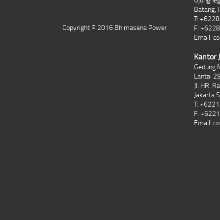
Batang, 
T: +622
Copyright © 2016 Bhimasena Power
F: +622
Email:
co
Kantor 
Gedung 
Lantai 29
Jl. HR. R
Jakarta 
T: +622
F: +622
Email:
co