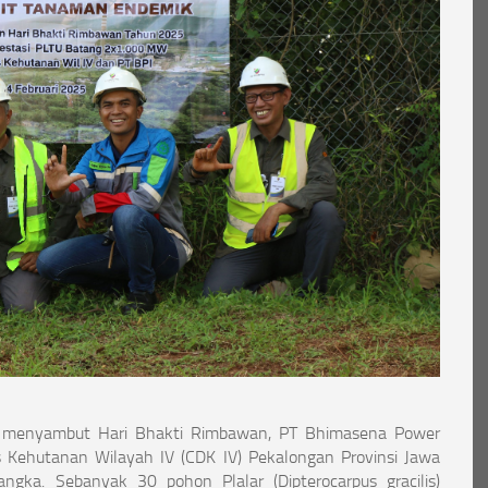
menyambut Hari Bhakti Rimbawan, PT Bhimasena Power
 Kehutanan Wilayah IV (CDK IV) Pekalongan Provinsi Jawa
gka. Sebanyak 30 pohon Plalar (Dipterocarpus gracilis)