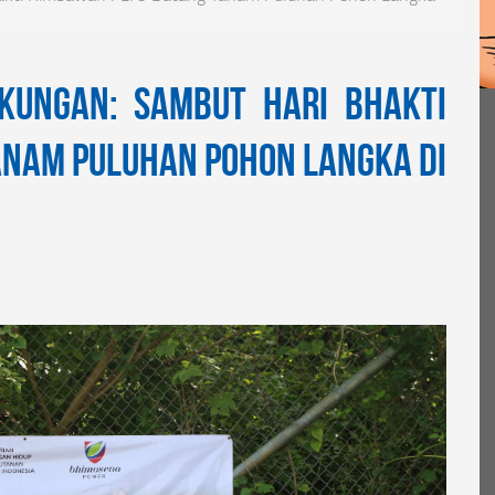
kungan: Sambut Hari Bhakti
nam Puluhan Pohon Langka di