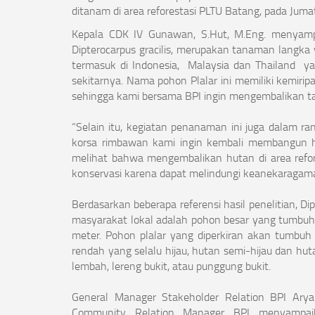
ditanam di area reforestasi PLTU Batang, pada Juma
Kepala CDK IV Gunawan, S.Hut, M.Eng. menyamp
Dipterocarpus gracilis, merupakan tanaman langka y
termasuk di Indonesia, Malaysia dan Thailand y
sekitarnya. Nama pohon Plalar ini memiliki kemiri
sehingga kami bersama BPI ingin mengembalikan t
“Selain itu, kegiatan penanaman ini juga dalam
korsa rimbawan kami ingin kembali membangun hu
melihat bahwa mengembalikan hutan di area refores
konservasi karena dapat melindungi keanekaragam
Berdasarkan beberapa referensi hasil penelitian, Dip
masyarakat lokal adalah pohon besar yang tumbu
meter. Pohon plalar yang diperkiran akan tumbuh
rendah yang selalu hijau, hutan semi-hijau dan hut
lembah, lereng bukit, atau punggung bukit.
General Manager Stakeholder Relation BPI Ar
Community Relation Manager BPI menyampai