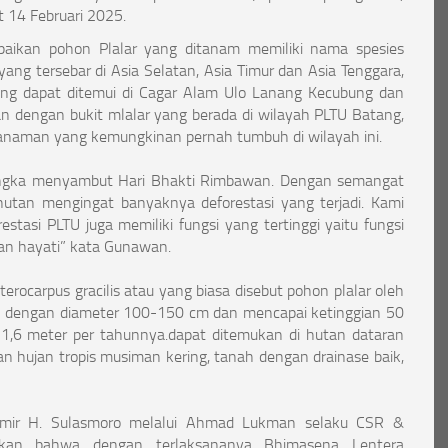
t 14 Februari 2025.
aikan pohon Plalar yang ditanam memiliki nama spesies
ang tersebar di Asia Selatan, Asia Timur dan Asia Tenggara,
ang dapat ditemui di Cagar Alam Ulo Lanang Kecubung dan
pan dengan bukit mlalar yang berada di wilayah PLTU Batang,
anaman yang kemungkinan pernah tumbuh di wilayah ini.
 rangka menyambut Hari Bhakti Rimbawan. Dengan semangat
tan mengingat banyaknya deforestasi yang terjadi. Kami
tasi PLTU juga memiliki fungsi yang tertinggi yaitu fungsi
an hayati” kata Gunawan.
terocarpus gracilis atau yang biasa disebut pohon plalar oleh
h dengan diameter 100-150 cm dan mencapai ketinggian 50
 1,6 meter per tahunnya.dapat ditemukan di hutan dataran
an hujan tropis musiman kering, tanah dengan drainase baik,
yamir H. Sulasmoro melalui Ahmad Lukman selaku CSR &
kan bahwa dengan terlaksananya Bhimasena Lentera