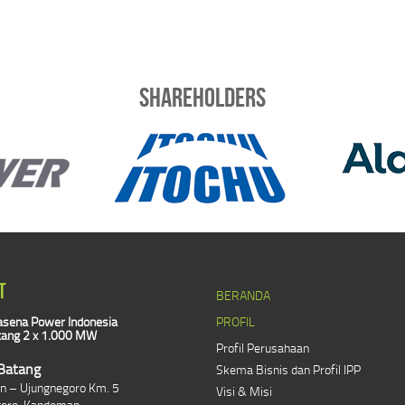
Shareholders
T
BERANDA
sena Power Indonesia
PROFIL
ang 2 x 1.000 MW
Profil Perusahaan
Batang
Skema Bisnis dan Profil IPP
lan – Ujungnegoro Km. 5
Visi & Misi
goro, Kandeman