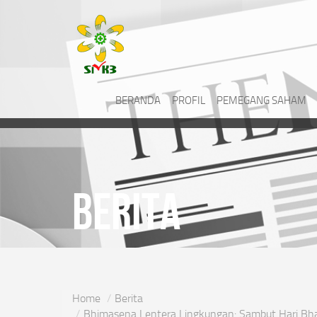
BERANDA
PROFIL
PEMEGANG SAHAM
Berita
Home
Berita
Bhimasena Lentera Lingkungan: Sambut Hari B