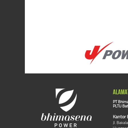
ALAMA
PT Bhima
PLTU Bat
Kantor 
Jl. Baka
Ujungne