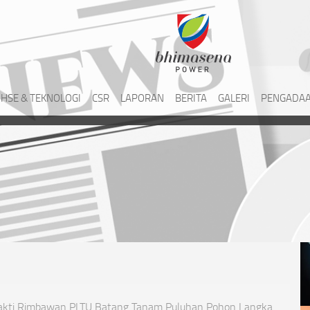
HSE & TEKNOLOGI
CSR
LAPORAN
BERITA
GALERI
PENGADAA
hakti Rimbawan PLTU Batang Tanam Puluhan Pohon Langka