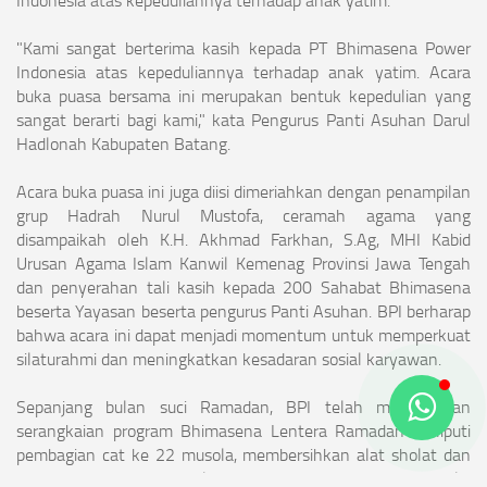
"Kami sangat berterima kasih kepada PT Bhimasena Power
Indonesia atas kepeduliannya terhadap anak yatim. Acara
buka puasa bersama ini merupakan bentuk kepedulian yang
sangat berarti bagi kami," kata Pengurus Panti Asuhan Darul
Hadlonah Kabupaten Batang.
Acara buka puasa ini juga diisi dimeriahkan dengan penampilan
grup Hadrah Nurul Mustofa, ceramah agama yang
disampaikah oleh K.H. Akhmad Farkhan, S.Ag, MHI Kabid
Urusan Agama Islam Kanwil Kemenag Provinsi Jawa Tengah
dan penyerahan tali kasih kepada 200 Sahabat Bhimasena
beserta Yayasan beserta pengurus Panti Asuhan. BPI berharap
bahwa acara ini dapat menjadi momentum untuk memperkuat
silaturahmi dan meningkatkan kesadaran sosial karyawan.
Sepanjang bulan suci Ramadan, BPI telah menjalankan
serangkaian program Bhimasena Lentera Ramadan meliputi
pembagian cat ke 22 musola, membersihkan alat sholat dan
pemberian tambahan alat kebersihan untuk 19 musola,