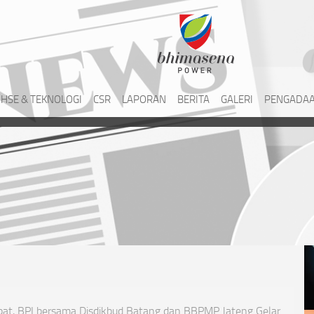
HSE & TEKNOLOGI
CSR
LAPORAN
BERITA
GALERI
PENGADAA
at, BPI bersama Disdikbud Batang dan BBPMP Jateng Gelar