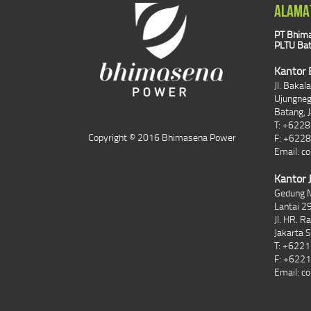
ALAMA
PT Bhima
PLTU Bat
Kantor 
Jl. Baka
Ujungne
Batang, 
T: +622
Copyright © 2016 Bhimasena Power
F: +622
Email:
co
Kantor 
Gedung 
Lantai 29
Jl. HR. R
Jakarta 
T: +622
F: +622
Email:
co