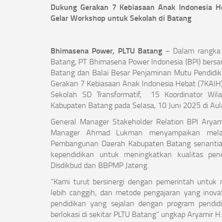
Dukung Gerakan 7 Kebiasaan Anak Indonesia H
Gelar Workshop untuk Sekolah di Batang
Bhimasena Power, PLTU Batang
– Dalam rangka 
Batang, PT Bhimasena Power Indonesia (BPI) bers
Batang dan Balai Besar Penjaminan Mutu Pendidi
Gerakan 7 Kebiasaan Anak Indonesia Hebat (7KAIH) 
Sekolah SD Transformatif, 15 Koordinator Wil
Kabupaten Batang pada Selasa, 10 Juni 2025 di Aul
General Manager Stakeholder Relation BPI Aryam
Manager Ahmad Lukman menyampaikan melalui
Pembangunan Daerah Kabupaten Batang senantias
kependidikan untuk meningkatkan kualitas pen
Disdikbud dan BBPMP Jateng.
“Kami turut bersinergi dengan pemerintah untuk 
lebih canggih, dan metode pengajaran yang inov
pendidikan yang sejalan dengan program pendid
berlokasi di sekitar PLTU Batang” ungkap Aryamir H