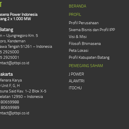
T
BERANDA
sena Power Indonesia
PROFIL
ang 2 x 1.000 MW
Profil Perusahaan
Batang
Skema Bisnis dan Profil IPP
lan – Ujungnegoro Km. 5
Visi & Misi
goro, Kandeman
Filosofi Bhimasena
Jawa Tengah 51261 – Indonesia
Peta Lokasi
85 2925000
85 2925001
Profil Kabupaten Batang
ntact@ptbpi.co.id
PEMEGANG SAHAM
Jakarta
J POWER
Menara Karya
ALAMTRI
 Unit F, G, H
ITOCHU
asuna Said Kav. 1-2 Blok X-5
Selatan 12950 – Indonesia
1 80659988
1 80659989
ntact@ptbpi.co.id