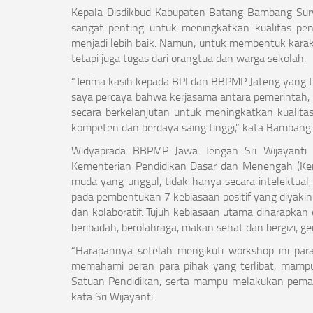
Kepala Disdikbud Kabupaten Batang Bambang Sur
sangat penting untuk meningkatkan kualitas pe
menjadi lebih baik. Namun, untuk membentuk kara
tetapi juga tugas dari orangtua dan warga sekolah.
“Terima kasih kepada BPI dan BBPMP Jateng yang 
saya percaya bahwa kerjasama antara pemerintah,
secara berkelanjutan untuk meningkatkan kualit
kompeten dan berdaya saing tinggi,” kata Bambang
Widyaprada BBPMP Jawa Tengah Sri Wijayanti
Kementerian Pendidikan Dasar dan Menengah (Ke
muda yang unggul, tidak hanya secara intelektual, 
pada pembentukan 7 kebiasaan positif yang diyakini
dan kolaboratif. Tujuh kebiasaan utama diharapkan d
beribadah, berolahraga, makan sehat dan bergizi, ge
“Harapannya setelah mengikuti workshop ini pa
memahami peran para pihak yang terlibat, mam
Satuan Pendidikan, serta mampu melakukan pemant
kata Sri Wijayanti.