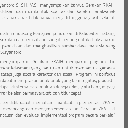
yantoro S, SH, M.Si. menyampaikan bahwa Gerakan 7KAIH
ndidikan dan membentuk kualitas dan karakter anak-anak
kter anak-anak tidak hanya menjadi tanggung jawab sekolah
telah mendukung kemajuan pendidikan di Kabupaten Batang,
 sekolah dan perusahaan sangat penting untuk dilaksanakan
as pendidikan dan menghasilkan sumber daya manusia yang
 Suryantoro.
 menyampaikan Gerakan 7KAIH merupakan program dari
mendikdasmen) yang bertujuan untuk membentuk generasi
tetapi juga secara karakter dan sosial. Program ini berfokus
 dapat menciptakan anak-anak yang berintegritas, produktif,
apat diinternalisasi anak-anak sejak dini, yaitu bangun pagi,
mar belajar, bermasyarakat, dan tidur cepat.
ra pendidik dapat memahami manfaat implementasi 7KAIH,
pu merancang dan mengimplementasikan Gerakan 7KAIH di
auan dan evaluasi implementasi program secara berkala,”