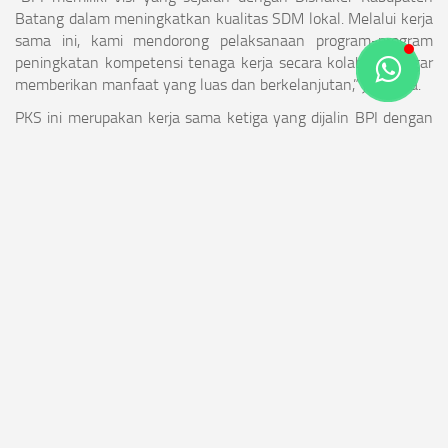
Batang dalam meningkatkan kualitas SDM lokal. Melalui kerja
sama ini, kami mendorong pelaksanaan program-program
peningkatan kompetensi tenaga kerja secara kolaboratif agar
memberikan manfaat yang luas dan berkelanjutan,” jelasnya.
PKS ini merupakan kerja sama ketiga yang dijalin BPI dengan
pemerintah daerah dan ke depan akan diperluas dengan
Organisasi Perangkat Daerah (OPD) lainnya.
APA ITU PLTU?
AYO KITA CARI TAHU