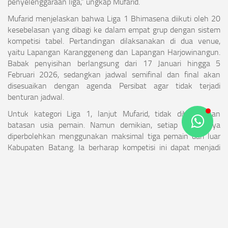
penyelenggaraan liga,” ungkap Mufarid.
Mufarid menjelaskan bahwa Liga 1 Bhimasena diikuti oleh 20
kesebelasan yang dibagi ke dalam empat grup dengan sistem
kompetisi tabel. Pertandingan dilaksanakan di dua venue,
yaitu Lapangan Karanggeneng dan Lapangan Harjowinangun.
Babak penyisihan berlangsung dari 17 Januari hingga 5
Februari 2026, sedangkan jadwal semifinal dan final akan
disesuaikan dengan agenda Persibat agar tidak terjadi
benturan jadwal.
Untuk kategori Liga 1, lanjut Mufarid, tidak diberlakukan
batasan usia pemain. Namun demikian, setiap tim hanya
diperbolehkan menggunakan maksimal tiga pemain dari luar
Kabupaten Batang. Ia berharap kompetisi ini dapat menjadi
sarana lahirnya pemain-pemain lokal yang siap memperkuat
Persibat Batang dan melangkah ke jenjang sepak bola yang
lebih tinggi.
“Harapannya, Liga 1 Bhimasena bisa menjadi kawah
candradimuka bagi pemain-pemain Batang agar mampu
bersaing di level regional hingga nasional,” pungkasnya.