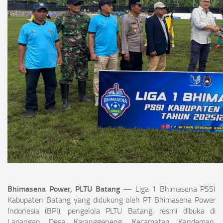
Bhimasena Power, PLTU Batang
— Liga 1 Bhimasena PSSI
Kabupaten Batang yang didukung oleh PT Bhimasena Power
Indonesia (BPI), pengelola PLTU Batang, resmi dibuka di
Lapangan Desa Karanggeneng, Kecamatan Kandeman,