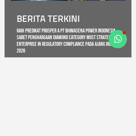
BERITA TERKINI
Raih Predikat PROSPER A PT Bhimasena Power Indonesia
Sabet Penghargaan Diamond Category Most Strategic
Enterprise in Regulatory Compliance pada ajang IRCA
2026
Selengkapnya
Gandeng Bhimasena Power, CDK IV - DLHK Jateng Gelar
Diklat Pembentukan Kader Konservasi Alam di Batang
Selengkapnya