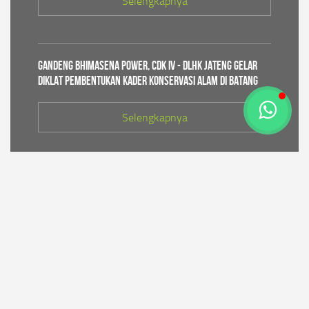
Selengkapnya
Gandeng Bhimasena Power, CDK IV - DLHK Jateng Gelar
Diklat Pembentukan Kader Konservasi Alam di Batang
Selengkapnya
PT Bhimasena Power Indonesia Dukung Pelestarian
Tradisi Sedekah Laut Roban, Perkuat Harmoni dengan
Masyarakat Pesisir
Selengkapnya