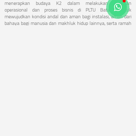
menerapkan budaya K2 dalam melakukan kegiatan
operasional dan proses bisnis di PLTU Batang untuk
mewujudkan kondisi andal dan aman bagi instalasi, aman dari
bahaya bagi manusia dan makhluk hidup lainnya, serta ramah
lingkungan”, ungkap Herlan Widodo. (*)
APA ITU PLTU?
AYO KITA CARI TAHU
BERITA TERKINI