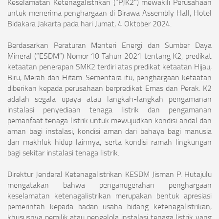
Keselamatan Ketenagalistrikan (“PJK2”) mewakili Perusahaan
untuk menerima penghargaan di Birawa Assembly Hall, Hotel
Bidakara Jakarta pada hari Jumat, 4 Oktober 2024.
Berdasarkan Peraturan Menteri Energi dan Sumber Daya
Mineral (“ESDM”) Nomor 10 Tahun 2021 tentang K2, predikat
ketaatan penerapan SMK2 terdiri atas predikat ketaatan Hijau,
Biru, Merah dan Hitam. Sementara itu, penghargaan ketaatan
diberikan kepada perusahaan berpredikat Emas dan Perak. K2
adalah segala upaya atau langkah-langkah pengamanan
instalasi penyediaan tenaga listrik dan pengamanan
pemanfaat tenaga listrik untuk mewujudkan kondisi andal dan
aman bagi instalasi, kondisi aman dari bahaya bagi manusia
dan makhluk hidup lainnya, serta kondisi ramah lingkungan
bagi sekitar instalasi tenaga listrik.
Direktur Jenderal Ketenagalistrikan KESDM Jisman P. Hutajulu
mengatakan bahwa penganugerahan penghargaan
keselamatan ketenagalistrikan merupakan bentuk apresiasi
pemerintah kepada badan usaha bidang ketenagalistrikan,
khususnya pemilik atau pengelola instalasi tenaga listrik yang