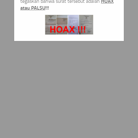
HOAX
tegaskan bahwa surat tersebut adalah
atau PALSU
!!!