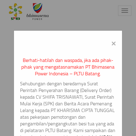
Toggl
navig
×
Berhati-hatilah dan waspada, jika ada pihak-
pihak yang mengatasnamakan PT Bhimasena
Power Indonesia – PLTU Batang.
Sehubungan dengan beredarnya Surat
Perintah Penyerahan Barang
(Delivery Order)
kepada CV SHIFA TRISNAWATI, Surat Perintah
Mulai Kerja (SPK) dan Berita Acara Pemenang
Lelang kepada PT KHARISMA CIPTA TUNGGAL
atas pekerjaan pemotongan dan
pengambilan/pengangkutan besi tua yang ada
di pelataran PLTU Batang. Kami sampaikan dan