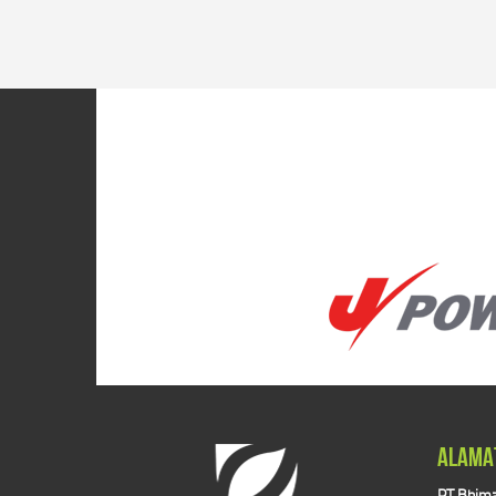
ALAMA
PT Bhima