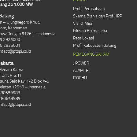
ang 2 x 1.000 MW
Profil Perusahaan
Batang
Skema Bisnis dan Profil IPP
lan – Ujungnegoro Km. 5
Visi & Misi
goro, Kandeman
Filosofi Bhimasena
Jawa Tengah 51261 – Indonesia
Peta Lokasi
85 2925000
85 2925001
Profil Kabupaten Batang
ntact@ptbpi.co.id
PEMEGANG SAHAM
Jakarta
J POWER
Menara Karya
ALAMTRI
 Unit F, G, H
ITOCHU
asuna Said Kav. 1-2 Blok X-5
Selatan 12950 – Indonesia
1 80659988
1 80659989
ntact@ptbpi.co.id