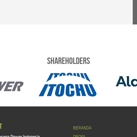
Shareholders
T
BERANDA
sena Power Indonesia
PROFIL