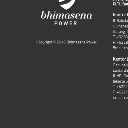
PLTU Bat
Kantor 
Jl. Baka
Ujungne
Batang, 
T: +622
Copyright © 2016 Bhimasena Power
F: +622
Email:
co
Kantor 
Gedung 
Lantai 29
Jl. HR. R
Jakarta 
T: +622
F: +622
Email:
co