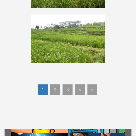
1
2
3
>
»