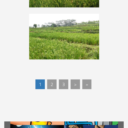
1
2
3
>
»