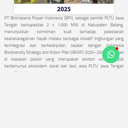
PT Bhimasena Power Indonesia (BPI), sebagai pemilik PLTU Jawa
Tengah berkapasitas 2 x 1.000 MW di Kabupaten Batang,
menunjukkan komitmen kuat terhadap pelestarian
keanekaragaman hayati melalui berbagai inisiatif lingkungan yang
terintegrasi dan berkelanjutan, sejalan dengan Indonesia
Biodiversity Strategy and Action Plan (IBSAP) 2025–2045. Berlokasi
di kawasan pesisir yang merupakan ekoton unik, tempat
bertemunya ekosistem darat dan laut, area PLTU Jawa Tengah
memiliki kekayaan biodiversitas yang tinggi, termasuk berbagai
spesies burung menetap, migrasi, dan dilindungi seperti Cekakak
Suci, Bambangan Kuning, Kowak Malam Abu, Ibis Roko-roko, serta
Kepodang Kuduk Hitam yang menjadi maskot burung Provinsi Jawa
Tengah.
Buku Biodiversity 2025 ini menjadi dokumentasi ilmiah sekaligus
bukti nyata dedikasi BPI dalam mendukung pembangunan
berkelanjutan, menjaga kelestarian lingkungan, dan membuktikan