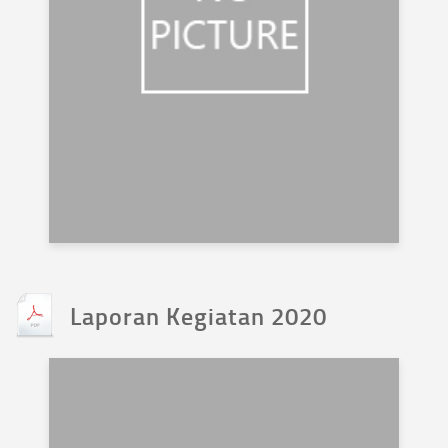
Laporan Kegiatan 2020