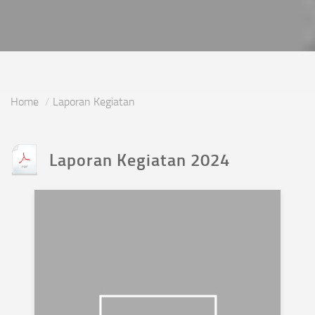
Home
Laporan Kegiatan
Laporan Kegiatan 2024