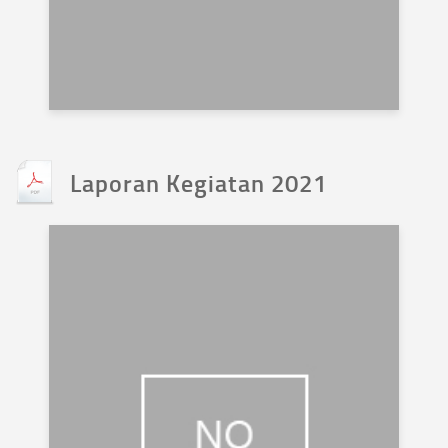
Laporan Kegiatan 2021