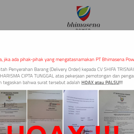
HSE & TEKNOLOGI
CSR
LAPORAN
BERITA
GALERI
PENGADAA
a, jika ada pihak-pihak yang mengatasnamakan PT Bhimasena Pow
intah Penyerahan Barang
(Delivery Order) kepada CV SHIFA TRISNAW
KHARISMA CIPTA TUNGGAL atas pekerjaan pemotongan dan pengamb
ang & jasa
HOAX atau PALSU
!!!
n tegaskan bahwa surat tersebut adalah