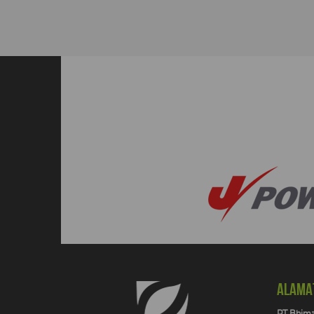
ALAMA
PT Bhima