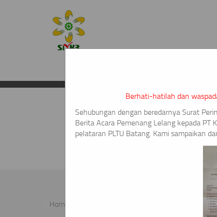
BERANDA
PROFIL
PEMEGANG SAHAM
Berhati-hatilah dan waspad
Sehubungan dengan beredarnya Surat Per
Berita Acara Pemenang Lelang kepada PT 
Pengadaan Bar
pelataran PLTU Batang. Kami sampaikan da
Home
Pengadaan Barang & jasa