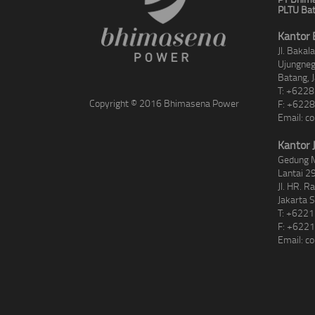
PLTU Bat
Kantor 
Jl. Baka
Ujungne
Batang, 
T: +622
Copyright © 2016 Bhimasena Power
F: +622
Email:
co
Kantor 
Gedung 
Lantai 29
Jl. HR. R
Jakarta 
T: +622
F: +622
Email:
co