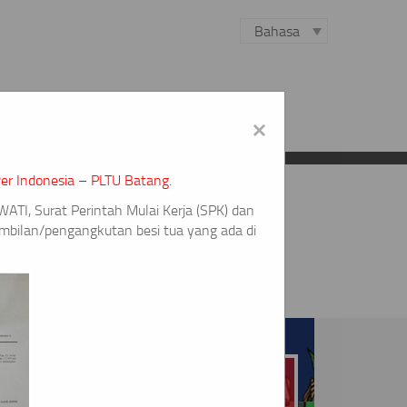
Bahasa
×
N BARANG & JASA
KARIR
HUBUNGI KAMI
er Indonesia – PLTU Batang.
ATI, Surat Perintah Mulai Kerja (SPK) dan
ilan/pengangkutan besi tua yang ada di
APA ITU PLTU?