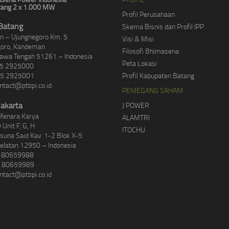
ang 2 x 1.000 MW
Profil Perusahaan
Batang
Skema Bisnis dan Profil IPP
lan – Ujungnegoro Km. 5
Visi & Misi
goro, Kandeman
Filosofi Bhimasena
Jawa Tengah 51261 – Indonesia
Peta Lokasi
85 2925000
85 2925001
Profil Kabupaten Batang
ntact@ptbpi.co.id
PEMEGANG SAHAM
Jakarta
J POWER
Menara Karya
ALAMTRI
 Unit F, G, H
ITOCHU
asuna Said Kav. 1-2 Blok X-5
Selatan 12950 – Indonesia
1 80659988
1 80659989
ntact@ptbpi.co.id