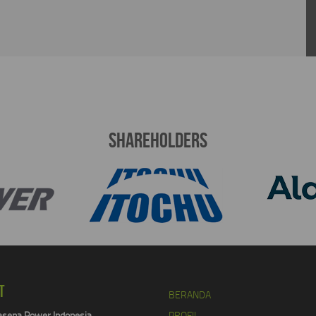
Shareholders
T
BERANDA
sena Power Indonesia
PROFIL