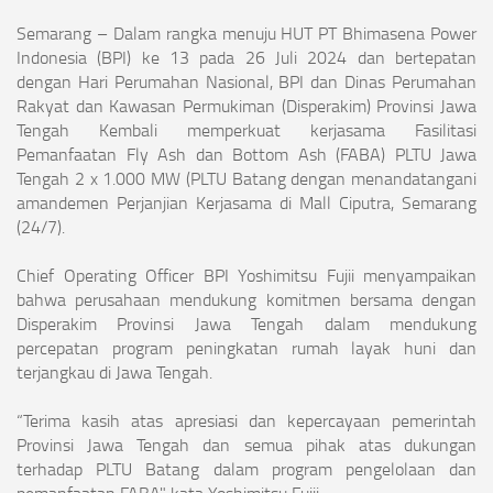
Semarang – Dalam rangka menuju HUT PT Bhimasena Power
Indonesia (BPI) ke 13 pada 26 Juli 2024 dan bertepatan
dengan Hari Perumahan Nasional, BPI dan Dinas Perumahan
Rakyat dan Kawasan Permukiman (Disperakim) Provinsi Jawa
Tengah Kembali memperkuat kerjasama Fasilitasi
Pemanfaatan Fly Ash dan Bottom Ash (FABA) PLTU Jawa
Tengah 2 x 1.000 MW (PLTU Batang dengan menandatangani
amandemen Perjanjian Kerjasama di Mall Ciputra, Semarang
(24/7).
Chief Operating Officer BPI Yoshimitsu Fujii menyampaikan
bahwa perusahaan mendukung komitmen bersama dengan
Disperakim Provinsi Jawa Tengah dalam mendukung
percepatan program peningkatan rumah layak huni dan
terjangkau di Jawa Tengah.
“Terima kasih atas apresiasi dan kepercayaan pemerintah
Provinsi Jawa Tengah dan semua pihak atas dukungan
terhadap PLTU Batang dalam program pengelolaan dan
pemanfaatan FABA" kata Yoshimitsu Fujii.