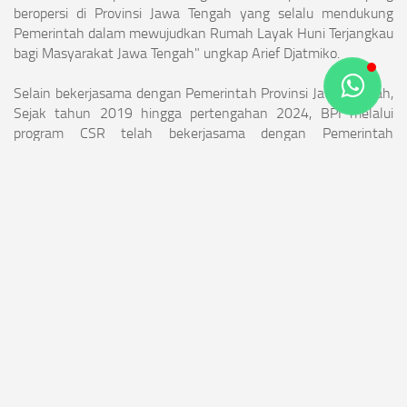
beropersi di Provinsi Jawa Tengah yang selalu mendukung
Pemerintah dalam mewujudkan Rumah Layak Huni Terjangkau
bagi Masyarakat Jawa Tengah" ungkap Arief Djatmiko.
Selain bekerjasama dengan Pemerintah Provinsi Jawa Tengah,
Sejak tahun 2019 hingga pertengahan 2024, BPI melalui
program CSR telah bekerjasama dengan Pemerintah
Kabupaten Batang dengan mendukung pembangunan 62 unit
RTLH di 4 desa yakni Desa Karanggeneng, Desa Ponowareng,
Desa Ujungnegoro dan Desa Wonokerso.
APA ITU PLTU?
AYO KITA CARI TAHU