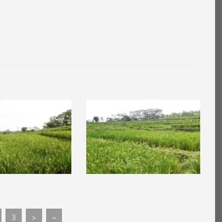
3
>
»