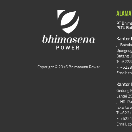
ALAMA
PT Bhima
PLTU Bat
Kantor 
Jl. Baka
Ujungne
Batang, 
T: +622
Copyright © 2016 Bhimasena Power
F: +622
Email:
co
Kantor 
Gedung 
Lantai 29
Jl. HR. R
Jakarta 
T: +622
F: +622
Email:
co