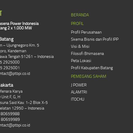
T
BERANDA
sena Power Indonesia
PROFIL
ang 2 x 1.000 MW
Profil Perusahaan
Batang
Skema Bisnis dan Profil IPP
lan – Ujungnegoro Km. 5
Visi & Misi
goro, Kandeman
Filosofi Bhimasena
Jawa Tengah 51261 – Indonesia
Peta Lokasi
85 2925000
85 2925001
Profil Kabupaten Batang
ntact@ptbpi.co.id
PEMEGANG SAHAM
Jakarta
J POWER
Menara Karya
ALAMTRI
 Unit F, G, H
ITOCHU
asuna Said Kav. 1-2 Blok X-5
Selatan 12950 – Indonesia
1 80659988
1 80659989
ntact@ptbpi.co.id