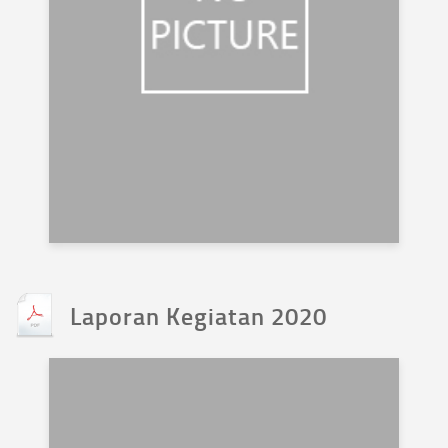
Laporan Kegiatan 2020