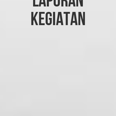
Laporan
Kegiatan