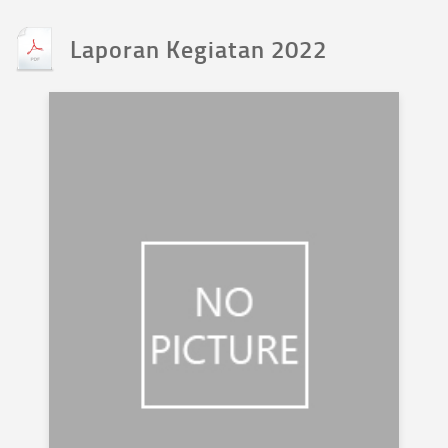
Laporan Kegiatan 2022